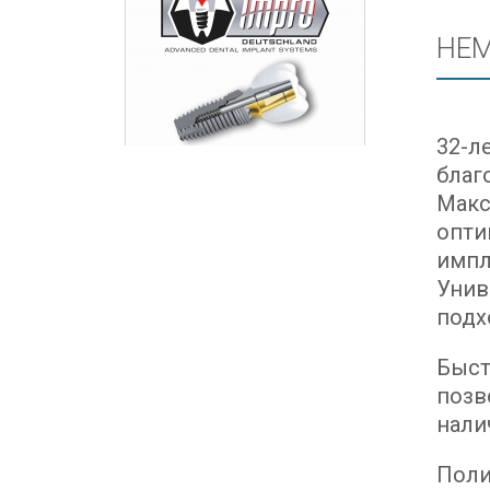
НЕМ
32-л
благ
Макс
опти
импл
Унив
подх
Быст
позв
нали
Поли