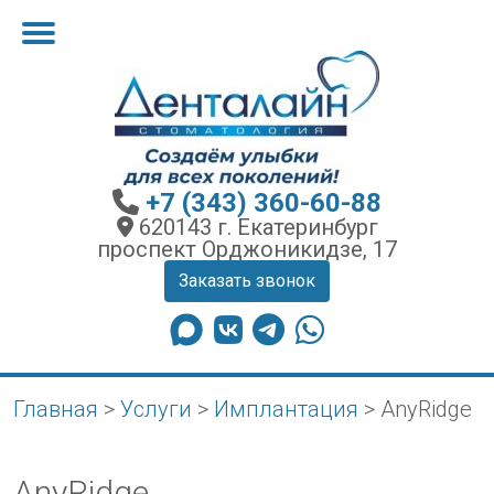
+7 (343) 360-60-88
620143 г. Екатеринбург
проспект Орджоникидзе, 17
Заказать звонок
Главная
>
Услуги
>
Имплантация
>
AnyRidge
AnyRidge