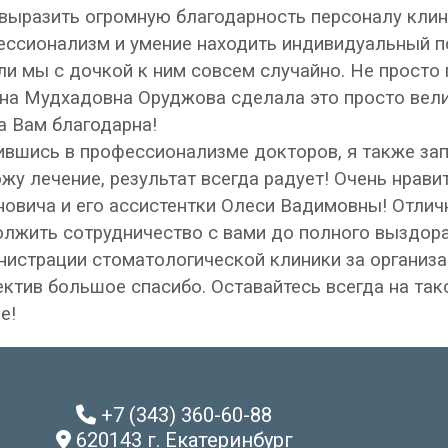
выразить огромную благодарность персоналу клин
ссионализм и умение находить индивидуальный по
и мы с дочкой к ним совсем случайно. Не просто 
а Мудхадовна Оруджова сделала это просто вели
а Вам благодарна!
вшись в профессионализме докторов, я также зап
жу лечение, результат всегда радует! Очень нрав
овича и его ассистентки Олеси Вадимовны! Отлич
лжить сотрудничество с вами до полного выздора
нистрации стоматологической клиники за организ
ектив большое спасибо. Оставайтесь всегда на т
е!
+7 (343) 360-60-88
620143 г. Екатеринбург