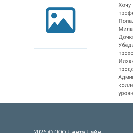
Хочу 
профе
Попал
Милан
Дочк
Убеди
прохо
Илхан
продо
Адми
колл
уровн
2026 © ООО Дента Лайн